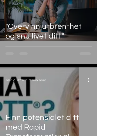
"Overvinn utbrenthet
og snu livet ditt."
Mar 2, 2024
2 min read
Finn potensialet ditt
med Rapid