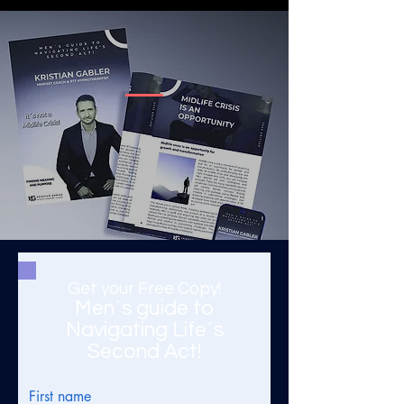
Get your Free Copy!
Men´s guide to
Navigating Life´s
Second Act!
First name